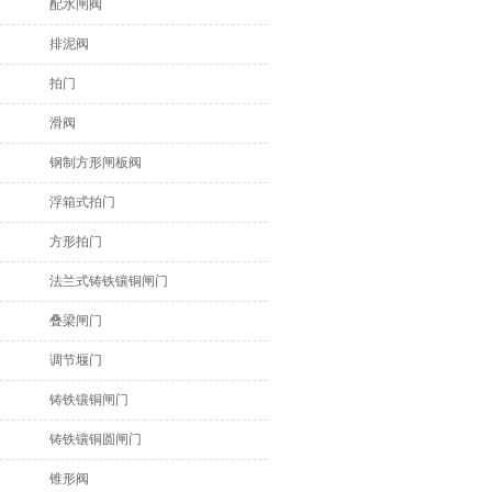
配水闸阀
排泥阀
拍门
滑阀
钢制方形闸板阀
浮箱式拍门
方形拍门
法兰式铸铁镶铜闸门
叠梁闸门
调节堰门
铸铁镶铜闸门
铸铁镶铜圆闸门
锥形阀