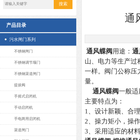
通
产品目录
污水闸门系列
通风蝶阀
用途：
通
不锈钢闸门
山、电力等生产过程
不锈钢调节堰门
一样。阀门公称压力
不锈钢渠道闸门
量。
提拔阀
通风蝶阀
一般适
手摇式启闭机
主要特点为：
手动启闭机
1、设计新颖、合
手电两用启闭机
2、操力矩小，操
3、采用适应的材
渠道闸门